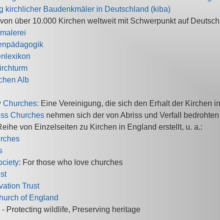
g kirchlicher Baudenkmäler in Deutschland (kiba)
von über 10.000 Kirchen weltweit mit Schwerpunkt auf Deutsc
malerei
enpädagogik
nlexikon
rchturm
chen Alb
y Churches:
Eine Vereinigung, die sich den Erhalt der Kirchen i
less Churches
nehmen sich der von Abriss und Verfall bedrohte
eihe von Einzelseiten zu Kirchen in England erstellt, u. a.:
urches
s
ociety
: For those who love churches
st
ation Trust
hurch of England
- Protecting wildlife, Preserving heritage