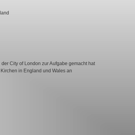
hland
n der City of London zur Aufgabe gemacht hat
n Kirchen in England und Wales an