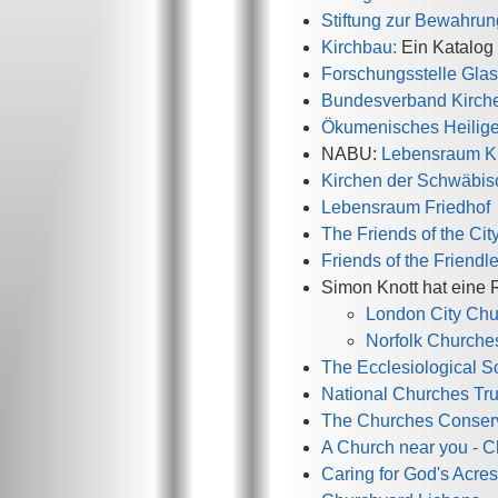
Stiftung zur Bewahrun
Kirchbau:
Ein Katalog 
Forschungsstelle Glas
Bundesverband Kirch
Ökumenisches Heilige
NABU:
Lebensraum Ki
Kirchen der Schwäbis
Lebensraum Friedhof
The Friends of the Cit
Friends of the Friend
Simon Knott hat eine R
London City Ch
Norfolk Churche
The Ecclesiological S
National Churches Tru
The Churches Conserv
A Church near you - C
Caring for God's Acres